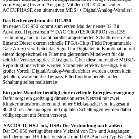
vom Eingang bis zum Ausgang: Mit dem DC-950 präsentiert
ACCUPHASE den ultimativen MDS++ Digital/Analog-Wandler!
Das Rechenzentrum des DC-950
Im neuen DC-950 kommt zum ersten Mal der neuste 32-Bit
Advanced Hyperstream™ DAC Chip (ES9038PRO) von ESS
Technology Inc. mit acht parallel angesteuerten Schaltkreisen zum
Einsatz: Dieser extrem schnelle FPGA-Chip (Field Programmable
Gate Array) verarbeitet das Signal im Digitalteil in Kombination mit
einem doppelschnellen Filter mit gleitendem Mittelwert für die
zeitliche Versetzung des Taktsignals. Über diese innovative MDSD-
Reproduktionstechnik werden Störanteile effektiv beseitigt. Ein
großer Vorteil: Digital/Analog-Wandlerfehler werden extrem klein
gehalten, während die Tiefpass-Filterfunktion bereits in der
Schaltung selbst realisiert ist.
Ein guter Wandler benötigt eine exzellente Energieversorgung:
Dafür sorgt ein großzügig dimensioniertes Netzteil mit zwei
Ringkerntransformatoren und hoher Siebkapazität von insgesamt
80.000 μF. Die analogen und digitalen Schaltungen werden dabei
völlig separat mit Strom versorgt.
SACD/CD, HS-Link, USB: Die Verbindung nach außen
Der DC-950 verfügt über eine Vielzahl von Ein- und Ausgängen
inkl. der neuen HS Link Version 2 und USB-Buchse (Typ B). Die