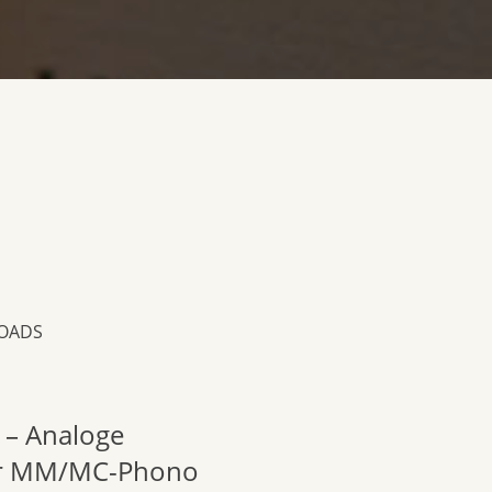
OADS
– Analoge
für MM/MC-Phono