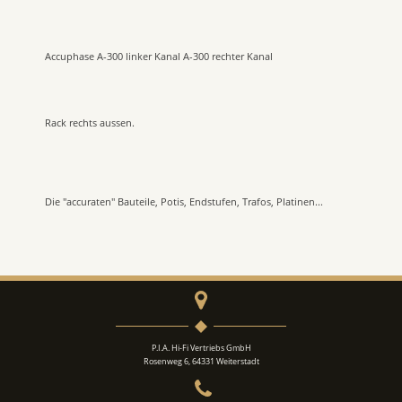
Accuphase A-300 linker Kanal A-300 rechter Kanal
Rack rechts aussen.
Die "accuraten" Bauteile, Potis, Endstufen, Trafos, Platinen...
P.I.A. Hi-Fi Vertriebs GmbH
Rosenweg 6, 64331 Weiterstadt