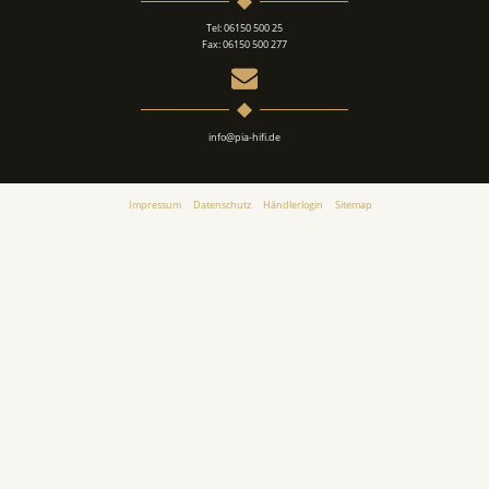
Tel: 06150 500 25
Fax: 06150 500 277
info@pia-hifi.de
Impressum
Datenschutz
Händlerlogin
Sitemap