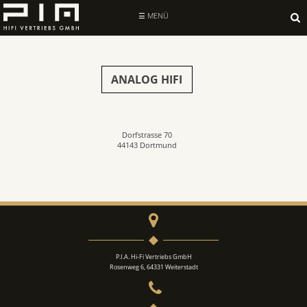
Suche
nach:
☰ MENÜ
ANALOG HIFI
Dorfstrasse 70
44143 Dortmund
P.I.A. Hi-Fi Vertriebs GmbH
Rosenweg 6, 64331 Weiterstadt